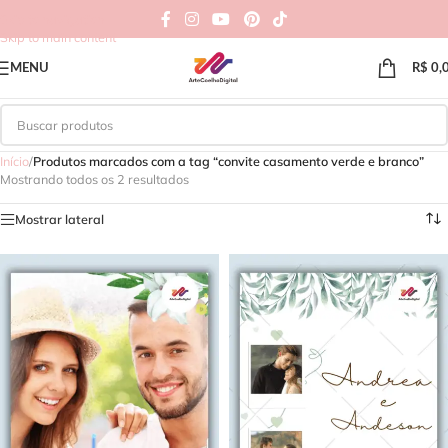
Skip to navigation
Skip to main content
MENU
R$
0,
Início
/
Produtos marcados com a tag “convite casamento verde e branco”
Mostrando todos os 2 resultados
Mostrar lateral