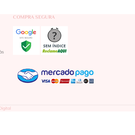
COMPRA SEGURA
às
igital