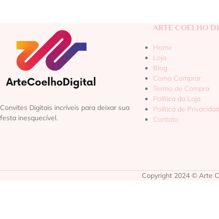
ARTE COELHO DI
Home
Loja
Blog
Como Comprar
Termo de Compra
Política da Loja
Convites Digitais incríveis para deixar sua
Política de Privacida
festa inesquecível.
Contato
Copyright 2024 © Arte Co