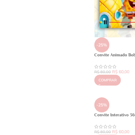
-25%
Convite Animado Bo
R$
60,00
R$
80,00
COMPRAR
-25%
Convite Interativo 3
R$
60,00
R$
80,00