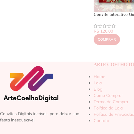
Convite Interativo G
R$
120,00
COMPRAR
ARTE COELHO DI
Home
Loja
Blog
Como Comprar
Termo de Compra
Política da Loja
Convites Digitais incríveis para deixar sua
Política de Privacida
festa inesquecível.
Contato