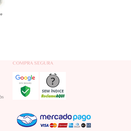
ve
COMPRA SEGURA
às