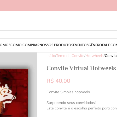
SOMOS
COMO COMPRAR
NOSSOS PRODUTOS
EVENTOS
GÊNERO
FALE C
Início
/
Tema do Convite
/
Hotwheels
/
Convit
Convite Virtual Hotweels
R$
40,00
Convite Simples hotweels
Surpreenda seus convidados!
Este convite é a escolha perfeita para con