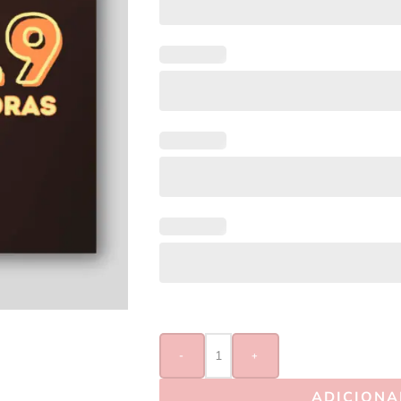
-
+
ADICIONA