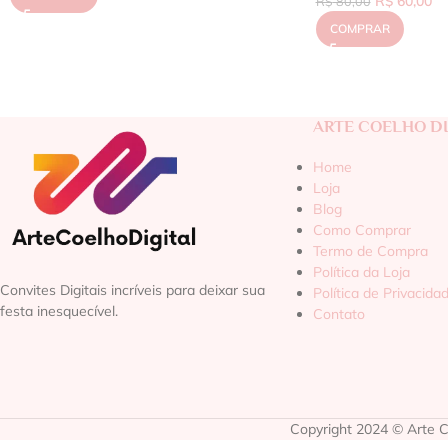
R$
60,00
R$
80,00
COMPRAR
ARTE COELHO DI
Home
Loja
Blog
Como Comprar
Termo de Compra
Política da Loja
Convites Digitais incríveis para deixar sua
Política de Privacida
festa inesquecível.
Contato
Copyright 2024 © Arte Co