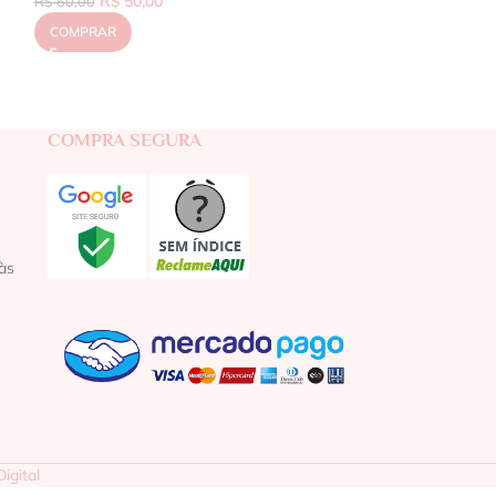
R$
50,00
R$
60,00
COMPRAR
COMPRA SEGURA
às
igital