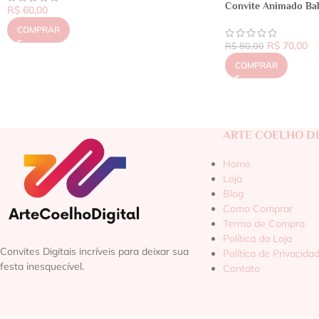
Convite Animado Ba
R$
60,00
COMPRAR
R$
70,00
R$
80,00
COMPRAR
ARTE COELHO DI
Home
Loja
Blog
Como Comprar
Termo de Compra
Política da Loja
Convites Digitais incríveis para deixar sua
Política de Privacida
festa inesquecível.
Contato