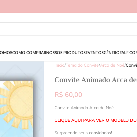
SOMOS
COMO COMPRAR
NOSSOS PRODUTOS
EVENTOS
GÊNERO
FALE C
Início
/
Tema do Convite
/
Arca de Noé
/
Conv
Convite Animado Arca d
R$
60,00
Convite Animado Arca de Noé
CLIQUE AQUI PARA VER O MODELO DO
Surpreenda seus convidados!