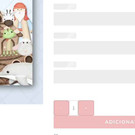
-
+
ADICIONA