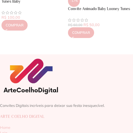
-17%
Tunes Baby
Convite Animado Baby Looney Tunes
R$
100,00
R$
50,00
COMPRAR
R$
60,00
COMPRAR
Convites Digitais incríveis para deixar sua festa inesquecível.
ARTE COELHO DIGITAL
Home
Loja