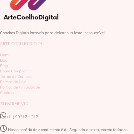
Convites Digitais incríveis para deixar sua festa inesquecível.
ARTE COELHO DIGITAL
Home
Loja
Blog
Como Comprar
Termo de Compra
Política da Loja
Política de Privacidade
Contato
ATENDIMENTO
(11) 99217-1217‬
Nosso horário de atendimento é de Segunda a sexta, exceto feriados,