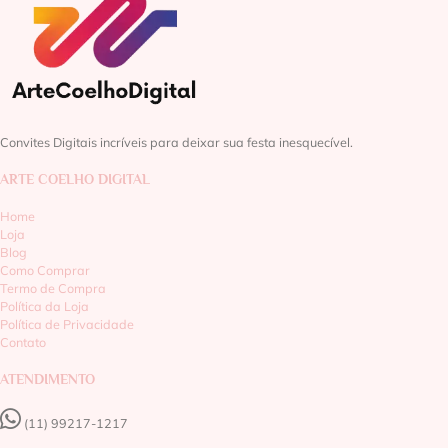
Convites Digitais incríveis para deixar sua festa inesquecível.
ARTE COELHO DIGITAL
Home
Loja
Blog
Como Comprar
Termo de Compra
Política da Loja
Política de Privacidade
Contato
ATENDIMENTO
(11) 99217-1217‬