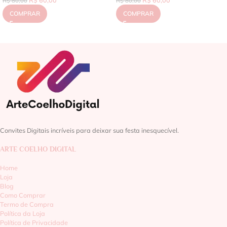
R$
80,00
R$
80,00
COMPRAR
COMPRAR
Convites Digitais incríveis para deixar sua festa inesquecível.
ARTE COELHO DIGITAL
Home
Loja
Blog
Como Comprar
Termo de Compra
Política da Loja
Política de Privacidade