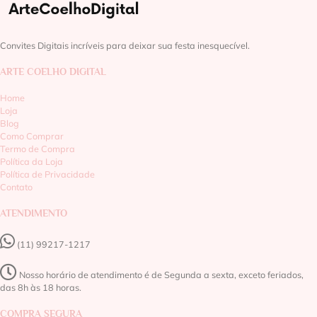
Convites Digitais incríveis para deixar sua festa inesquecível.
ARTE COELHO DIGITAL
Home
Loja
Blog
Como Comprar
Termo de Compra
Política da Loja
Política de Privacidade
Contato
ATENDIMENTO
(11) 99217-1217‬
Nosso horário de atendimento é de Segunda a sexta, exceto feriados,
das 8h às 18 horas.
COMPRA SEGURA