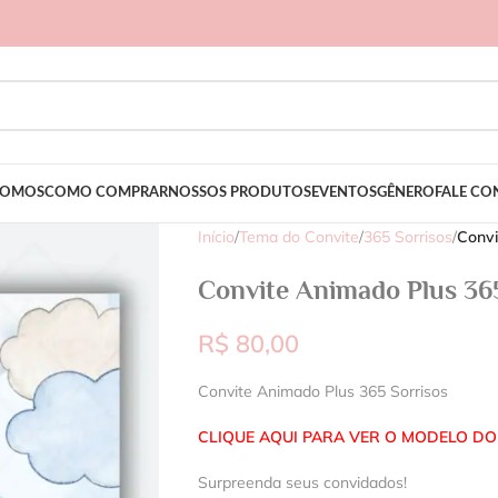
SOMOS
COMO COMPRAR
NOSSOS PRODUTOS
EVENTOS
GÊNERO
FALE C
Início
/
Tema do Convite
/
365 Sorrisos
/
Convi
Convite Animado Plus 365
R$
80,00
Convite Animado Plus 365 Sorrisos
CLIQUE AQUI PARA VER O MODELO DO
Surpreenda seus convidados!