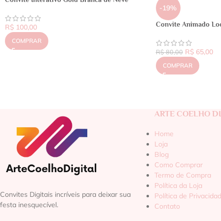
-19%
Convite Animado Lo
R$
100,00
COMPRAR
R$
65,00
R$
80,00
COMPRAR
ARTE COELHO DI
Home
Loja
Blog
Como Comprar
Termo de Compra
Política da Loja
Convites Digitais incríveis para deixar sua
Política de Privacida
festa inesquecível.
Contato