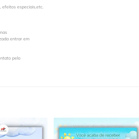
feitos especiais,etc.
 nas
izada entrar em
ntato pelo