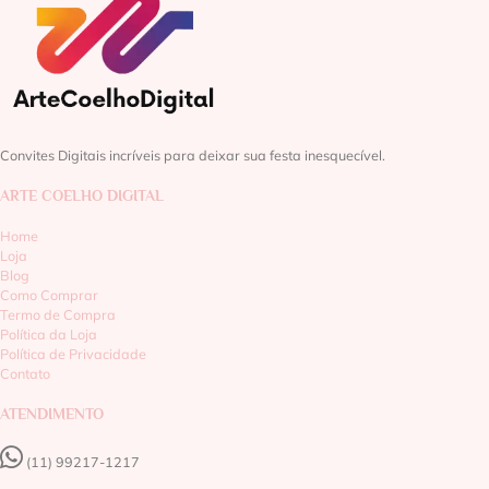
Convites Digitais incríveis para deixar sua festa inesquecível.
ARTE COELHO DIGITAL
Home
Loja
Blog
Como Comprar
Termo de Compra
Política da Loja
Política de Privacidade
Contato
ATENDIMENTO
(11) 99217-1217‬