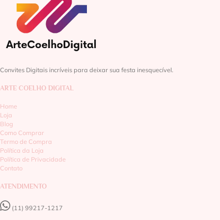
Convites Digitais incríveis para deixar sua festa inesquecível.
ARTE COELHO DIGITAL
Home
Loja
Blog
Como Comprar
Termo de Compra
Política da Loja
Política de Privacidade
Contato
ATENDIMENTO
(11) 99217-1217‬