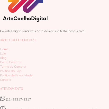
Convites Digitais incríveis para deixar sua festa inesquecível.
ARTE COELHO DIGITAL
Home
Loja
Blog
Como Comprar
Termo de Compra
Política da Loja
Política de Privacidade
Contato
ATENDIMENTO
(11) 99217-1217‬