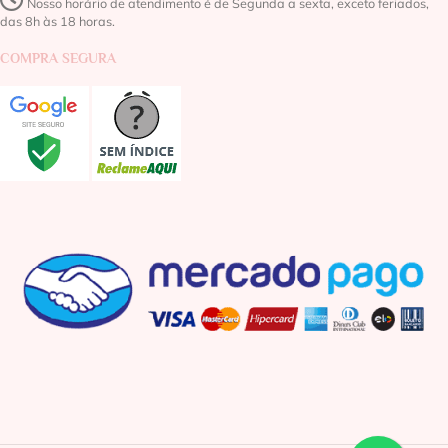
Nosso horário de atendimento é de Segunda a sexta, exceto feriados,
das 8h às 18 horas.
COMPRA SEGURA