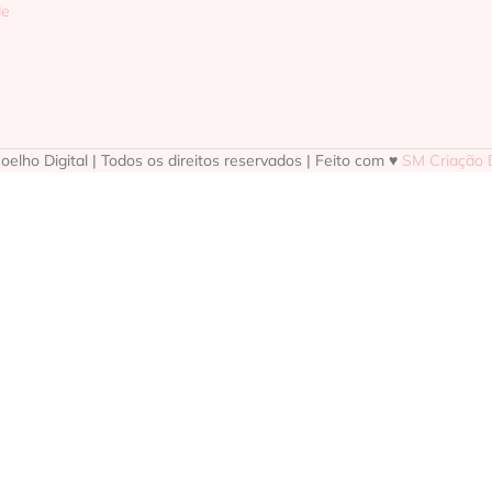
de
elho Digital | Todos os direitos reservados | Feito com ♥
SM Criação D