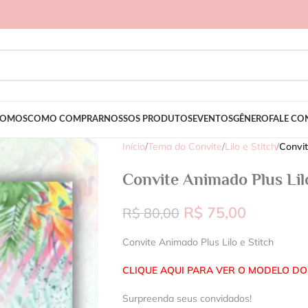
SOMOS
COMO COMPRAR
NOSSOS PRODUTOS
EVENTOS
GÊNERO
FALE C
Início
/
Tema do Convite
/
Lilo e Stitch
/
Convit
Convite Animado Plus Lilo
R$
75,00
R$
80,00
Convite Animado Plus Lilo e Stitch
CLIQUE AQUI PARA VER O MODELO DO
Surpreenda seus convidados!