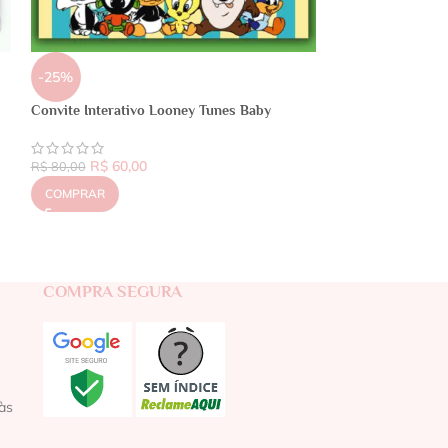
-25%
Convite Interativo Looney Tunes Baby
R$
60,00
R$
80,00
COMPRAR
COMPRA SEGURA
às