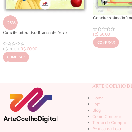
Convite Animado Lo
-25%
Convite Interativo Branca de Neve
R$
60,00
COMPRAR
R$
60,00
R$
80,00
COMPRAR
ARTE COELHO DI
Home
Loja
Blog
Como Comprar
Termo de Compra
Política da Loja