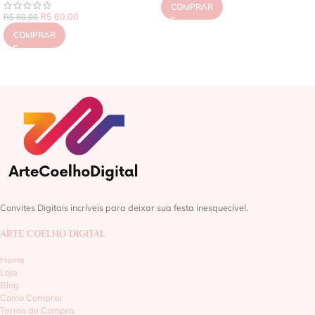
COMPRAR
R$
60,00
R$
80,00
COMPRAR
Convites Digitais incríveis para deixar sua festa inesquecível.
ARTE COELHO DIGITAL
Home
Loja
Blog
Como Comprar
Termo de Compra