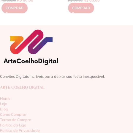
R$
80,00
R$
80,00
COMPRAR
COMPRAR
Convites Digitais incríveis para deixar sua festa inesquecível.
ARTE COELHO DIGITAL
Home
Loja
Blog
Como Comprar
Termo de Compra
Política da Loja
Política de Privacidade