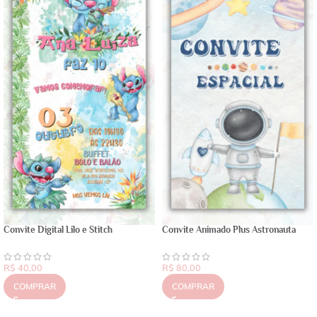
Convite Animado Plus Astronauta
Convite Digital Lilo e Stitch
R$
80,00
R$
40,00
COMPRAR
COMPRAR