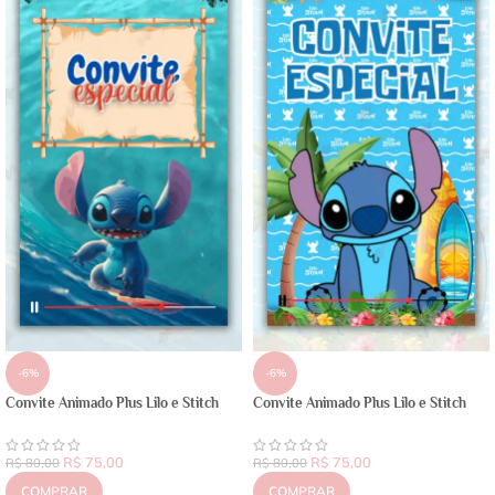
-6%
-6%
Convite Animado Plus Lilo e Stitch
Convite Animado Plus Lilo e Stitch
R$
75,00
R$
75,00
R$
80,00
R$
80,00
COMPRAR
COMPRAR