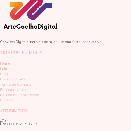
Convites Digitais incríveis para deixar sua festa inesquecível.
ARTE COELHO DIGITAL
Home
Loja
Blog
Como Comprar
Termo de Compra
Política da Loja
Política de Privacidade
Contato
ATENDIMENTO
(11) 99217-1217‬