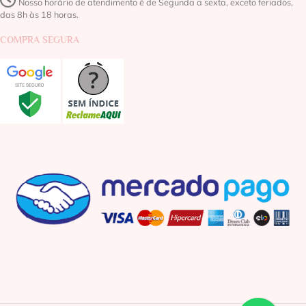
Nosso horário de atendimento é de Segunda a sexta, exceto feriados,
das 8h às 18 horas.
COMPRA SEGURA