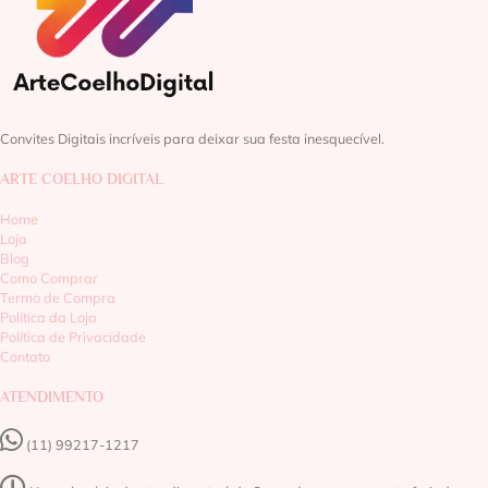
Convites Digitais incríveis para deixar sua festa inesquecível.
ARTE COELHO DIGITAL
Home
Loja
Blog
Como Comprar
Termo de Compra
Política da Loja
Política de Privacidade
Contato
ATENDIMENTO
(11) 99217-1217‬