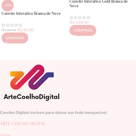
Convite Interativo Gold Branca de
-25%
Neve
Convite Interativo Branca de Neve
R$
100,00
R$
60,00
R$
80,00
COMPRAR
COMPRAR
Convites Digitais incríveis para deixar sua festa inesquecível.
ARTE COELHO DIGITAL
Home