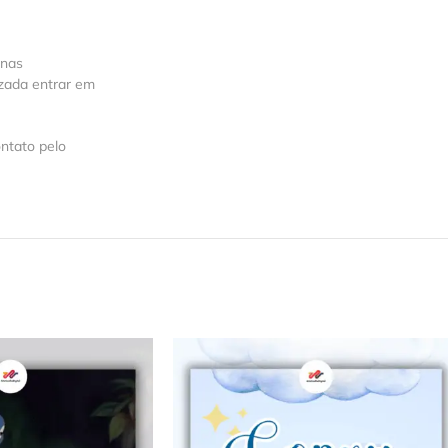
 nas
izada entrar em
ntato pelo