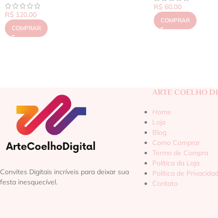
R$
60,00
R$
120,00
COMPRAR
COMPRAR
ARTE COELHO DI
Home
Loja
Blog
Como Comprar
Termo de Compra
Política da Loja
Convites Digitais incríveis para deixar sua
Política de Privacida
festa inesquecível.
Contato