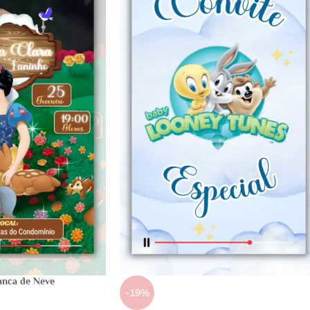
anca de Neve
-19%