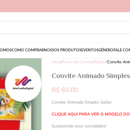
SOMOS
COMO COMPRAR
NOSSOS PRODUTOS
EVENTOS
GÊNERO
FALE C
Início
/
Tema do Convite
/
Safari
/
Convite Ani
Convite Animado Simples 
R$
60,00
Convite Animado Simples Safari
CLIQUE AQUI PARA VER O MODELO DO
Surpreenda seus convidados!