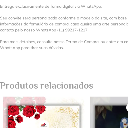
Entrega exclusivamente de forma digital via WhatsApp.
Seu convite será personalizado conforme o modelo do site, com base
informações do formulário de compra, caso queira uma arte personal
contato pelo nosso WhatsApp (11) 99217-1217
Para mais detalhes, consulte nosso Termo de Compra, ou entre em co
WhatsApp para tirar suas dúvidas.
Produtos relacionados