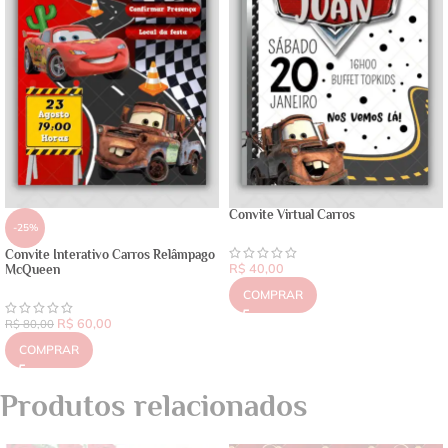
Convite Virtual Carros
-25%
Convite Interativo Carros Relâmpago
R$
40,00
McQueen
COMPRAR
R$
60,00
R$
80,00
COMPRAR
Produtos relacionados