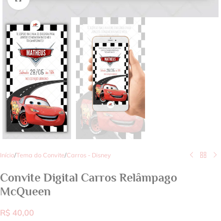
Início
/
Tema do Convite
/
Carros - Disney
Convite Digital Carros Relâmpago
McQueen
R$
40,00