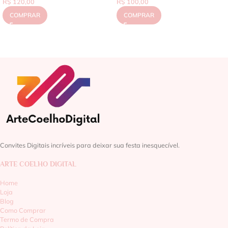
R$
120,00
R$
100,00
COMPRAR
COMPRAR
Convites Digitais incríveis para deixar sua festa inesquecível.
ARTE COELHO DIGITAL
Home
Loja
Blog
Como Comprar
Termo de Compra