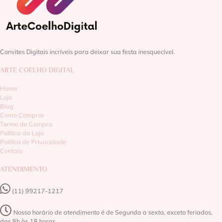
Convites Digitais incríveis para deixar sua festa inesquecível.
ARTE COELHO DIGITAL
Home
Loja
Blog
Como Comprar
Termo de Compra
Política da Loja
Política de Privacidade
Contato
ATENDIMENTO
(11) 99217-1217‬
Nosso horário de atendimento é de Segunda a sexta, exceto feriados,
das 8h às 18 horas.