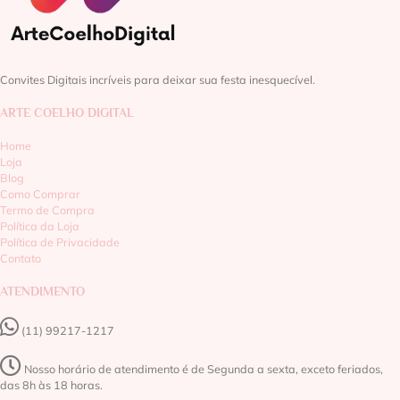
Convites Digitais incríveis para deixar sua festa inesquecível.
ARTE COELHO DIGITAL
Home
Loja
Blog
Como Comprar
Termo de Compra
Política da Loja
Política de Privacidade
Contato
ATENDIMENTO
(11) 99217-1217‬
Nosso horário de atendimento é de Segunda a sexta, exceto feriados,
das 8h às 18 horas.