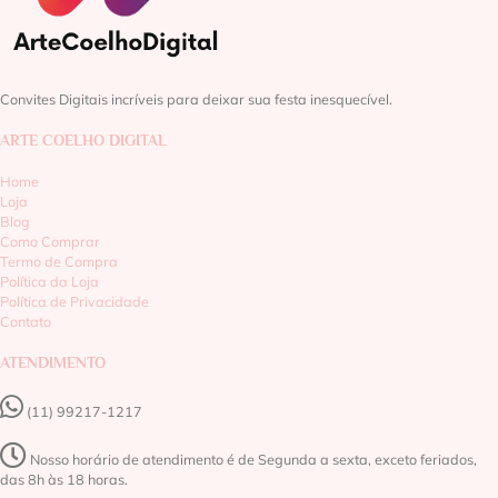
Convites Digitais incríveis para deixar sua festa inesquecível.
ARTE COELHO DIGITAL
Home
Loja
Blog
Como Comprar
Termo de Compra
Política da Loja
Política de Privacidade
Contato
ATENDIMENTO
(11) 99217-1217‬
Nosso horário de atendimento é de Segunda a sexta, exceto feriados,
das 8h às 18 horas.