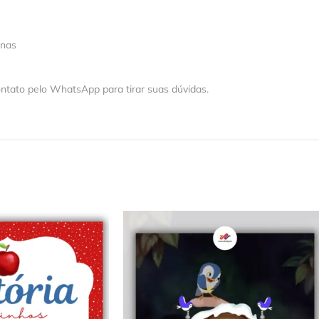
 nas
ntato pelo WhatsApp para tirar suas dúvidas.