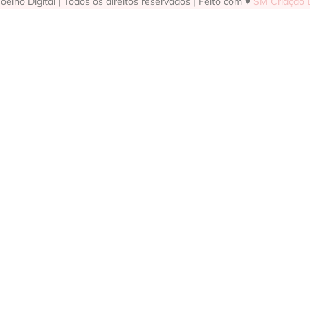
elho Digital | Todos os direitos reservados | Feito com ♥
SM Criação D