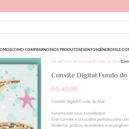
SOMOS
COMO COMPRAR
NOSSOS PRODUTOS
EVENTOS
GÊNERO
FALE C
Início
/
Tema do Convite
/
Fundo do Mar
/
Conv
Convite Digital Fundo do
R$
40,00
Convite Digital Fundo do Mar
Surpreenda seus convidados!
Este convite é a escolha perfeita para con
Moderno, prático, econômico e ecologica