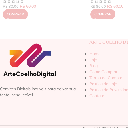
R$
60,00
R$
60,00
R$
80,00
R$
80,00
COMPRAR
COMPRAR
ARTE COELHO DI
Home
Loja
Blog
Como Comprar
Termo de Compra
Política da Loja
Convites Digitais incríveis para deixar sua
Política de Privacida
festa inesquecível.
Contato