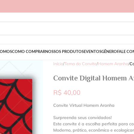
SOMOS
COMO COMPRAR
NOSSOS PRODUTOS
EVENTOS
GÊNERO
FALE C
Início
/
Tema do Convite
/
Homem Aranha
/
Co
Convite Digital Homem 
R$
40,00
Convite Virtual Homem Aranha
Surpreenda seus convidados!
Este convite é a escolha perfeita para co
Moderno, prático, econômico e ecologic