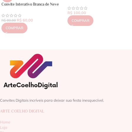
Convite Interativo Branca de Neve
R$
100,00
R$
60,00
R$
80,00
COMPRAR
COMPRAR
Convites Digitais incríveis para deixar sua festa inesquecível.
ARTE COELHO DIGITAL
Home
Loja