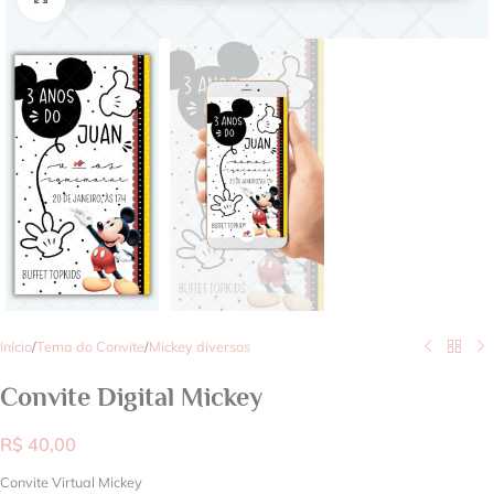
Início
/
Tema do Convite
/
Mickey diversos
Convite Digital Mickey
R$
40,00
Convite Virtual Mickey