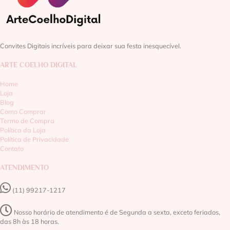
Convites Digitais incríveis para deixar sua festa inesquecível.
ARTE COELHO DIGITAL
Home
Loja
Blog
Como Comprar
Termo de Compra
Política da Loja
Política de Privacidade
Contato
ATENDIMENTO
(11) 99217-1217‬
Nosso horário de atendimento é de Segunda a sexta, exceto feriados,
das 8h às 18 horas.