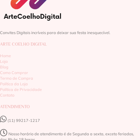
Convites Digitais incríveis para deixar sua festa inesquecível.
ARTE COELHO DIGITAL
Home
Loja
Blog
Como Comprar
Termo de Compra
Política da Loja
Política de Privacidade
Contato
ATENDIMENTO
(11) 99217-1217‬
Nosso horário de atendimento é de Segunda a sexta, exceto feriados,
das 8h às 18 horas.