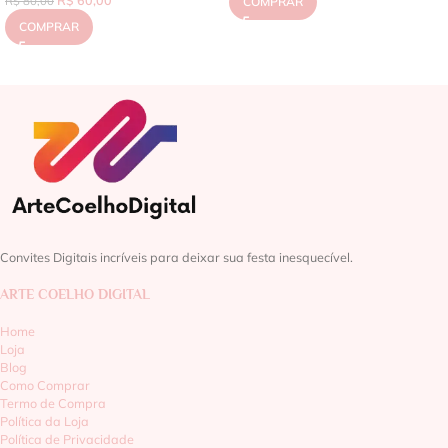
R$
80,00
COMPRAR
COMPRAR
Convites Digitais incríveis para deixar sua festa inesquecível.
ARTE COELHO DIGITAL
Home
Loja
Blog
Como Comprar
Termo de Compra
Política da Loja
Política de Privacidade