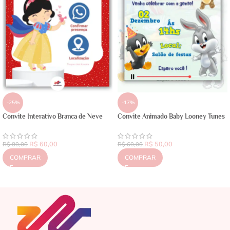
-25%
-17%
Convite Interativo Branca de Neve
Convite Animado Baby Looney Tunes
R$
60,00
R$
50,00
R$
80,00
R$
60,00
COMPRAR
COMPRAR