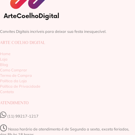
Convites Digitais incríveis para deixar sua festa inesquecível.
ARTE COELHO DIGITAL
Home
Loja
Blog
Como Comprar
Termo de Compra
Política da Loja
Política de Privacidade
Contato
ATENDIMENTO
(11) 99217-1217‬
Nosso horário de atendimento é de Segunda a sexta, exceto feriados,
das 8h às 18 horas.