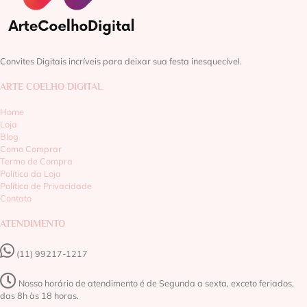
Convites Digitais incríveis para deixar sua festa inesquecível.
ARTE COELHO DIGITAL
Home
Loja
Blog
Como Comprar
Termo de Compra
Política da Loja
Política de Privacidade
Contato
ATENDIMENTO
(11) 99217-1217‬
Nosso horário de atendimento é de Segunda a sexta, exceto feriados,
das 8h às 18 horas.