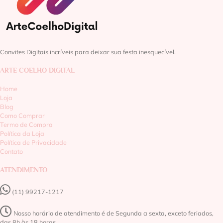
Convites Digitais incríveis para deixar sua festa inesquecível.
ARTE COELHO DIGITAL
Home
Loja
Blog
Como Comprar
Termo de Compra
Política da Loja
Política de Privacidade
Contato
ATENDIMENTO
(11) 99217-1217‬
Nosso horário de atendimento é de Segunda a sexta, exceto feriados,
das 8h às 18 horas.