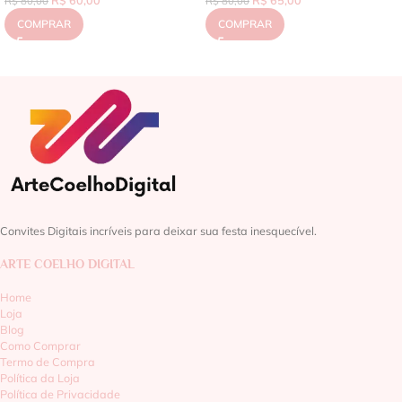
R$
80,00
R$
80,00
COMPRAR
COMPRAR
Convites Digitais incríveis para deixar sua festa inesquecível.
ARTE COELHO DIGITAL
Home
Loja
Blog
Como Comprar
Termo de Compra
Política da Loja
Política de Privacidade