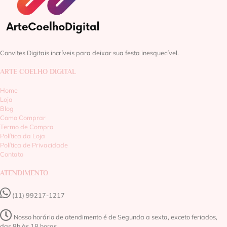
Convites Digitais incríveis para deixar sua festa inesquecível.
ARTE COELHO DIGITAL
Home
Loja
Blog
Como Comprar
Termo de Compra
Política da Loja
Política de Privacidade
Contato
ATENDIMENTO
(11) 99217-1217‬
Nosso horário de atendimento é de Segunda a sexta, exceto feriados,
das 8h às 18 horas.