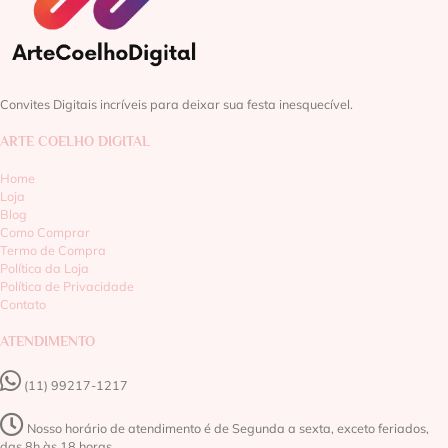
Convites Digitais incríveis para deixar sua festa inesquecível.
ARTE COELHO DIGITAL
Home
Loja
Blog
Como Comprar
Termo de Compra
Política da Loja
Política de Privacidade
Contato
ATENDIMENTO
(11) 99217-1217‬
Nosso horário de atendimento é de Segunda a sexta, exceto feriados,
das 8h às 18 horas.