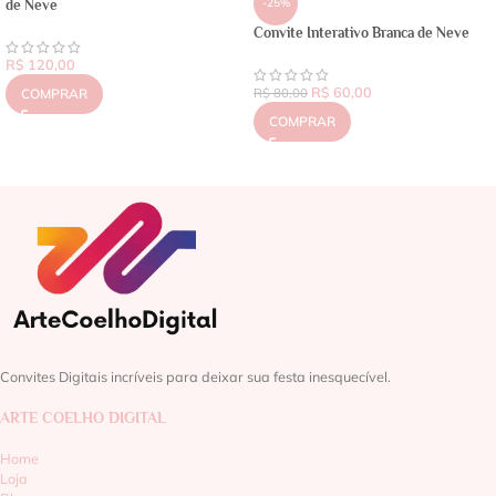
-25%
de Neve
Convite Interativo Branca de Neve
R$
120,00
R$
60,00
COMPRAR
R$
80,00
COMPRAR
Convites Digitais incríveis para deixar sua festa inesquecível.
ARTE COELHO DIGITAL
Home
Loja