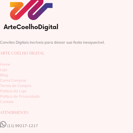
Convites Digitais incríveis para deixar sua festa inesquecível.
ARTE COELHO DIGITAL
Home
Loja
Blog
Como Comprar
Termo de Compra
Política da Loja
Política de Privacidade
Contato
ATENDIMENTO
(11) 99217-1217‬