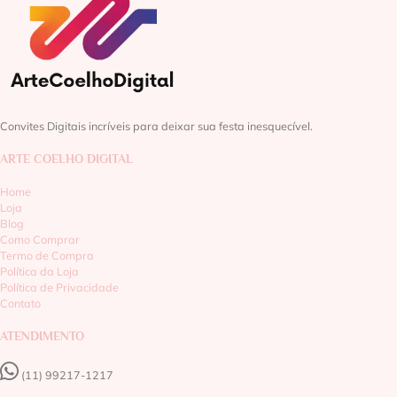
Convites Digitais incríveis para deixar sua festa inesquecível.
ARTE COELHO DIGITAL
Home
Loja
Blog
Como Comprar
Termo de Compra
Política da Loja
Política de Privacidade
Contato
ATENDIMENTO
(11) 99217-1217‬