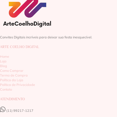
Convites Digitais incríveis para deixar sua festa inesquecível.
ARTE COELHO DIGITAL
Home
Loja
Blog
Como Comprar
Termo de Compra
Política da Loja
Política de Privacidade
Contato
ATENDIMENTO
(11) 99217-1217‬