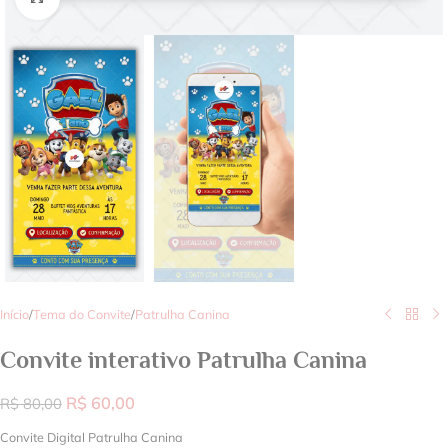
Início
/
Tema do Convite
/
Patrulha Canina
Convite interativo Patrulha Canina
R$
60,00
R$
80,00
Convite Digital Patrulha Canina