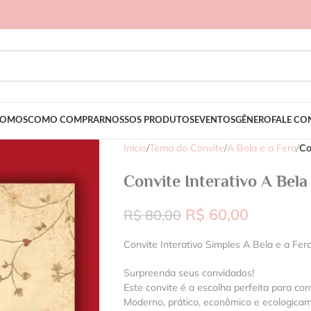
SOMOS
COMO COMPRAR
NOSSOS PRODUTOS
EVENTOS
GÊNERO
FALE C
Início
/
Tema do Convite
/
A Bela e a Fera
/
Co
Convite Interativo A Bela 
R$
60,00
R$
80,00
Convite Interativo Simples A Bela e a Fer
Surpreenda seus convidados!
Este convite é a escolha perfeita para con
Moderno, prático, econômico e ecologica