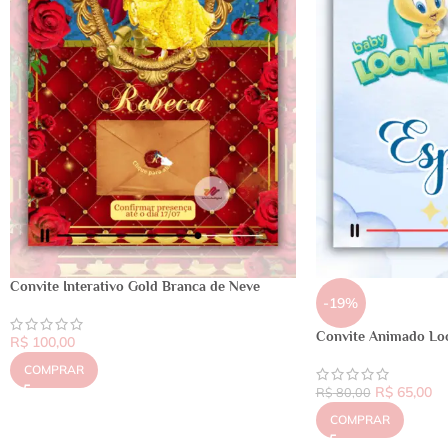
Convite Interativo Gold Branca de Neve
-19%
Convite Animado Lo
R$
100,00
COMPRAR
R$
65,00
R$
80,00
COMPRAR