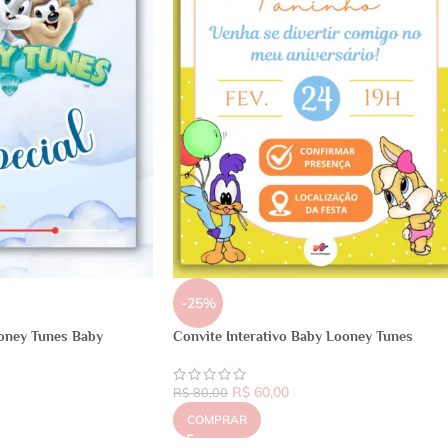
-25%
oney Tunes Baby
Convite Interativo Baby Looney Tunes
R$
60,00
R$
80,00
COMPRAR