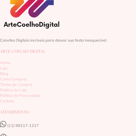
Convites Digitais incríveis para deixar sua festa inesquecível.
ARTE COELHO DIGITAL
Home
Loja
Blog
Como Comprar
Termo de Compra
Política da Loja
Política de Privacidade
Contato
ATENDIMENTO
(11) 99217-1217‬