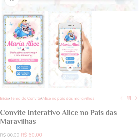
Início
/
Tema do Convite
/
Alice no país das maravilhas
Convite Interativo Alice no Pais das
Maravilhas
R$
60,00
R$
80,00