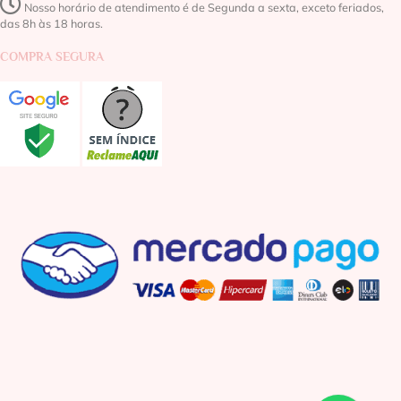
Nosso horário de atendimento é de Segunda a sexta, exceto feriados,
das 8h às 18 horas.
COMPRA SEGURA