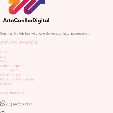
Convites Digitais incríveis para deixar sua festa inesquecível.
ARTE COELHO DIGITAL
Home
Loja
Blog
Como Comprar
Termo de Compra
Política da Loja
Política de Privacidade
Contato
ATENDIMENTO
(11) 99217-1217‬