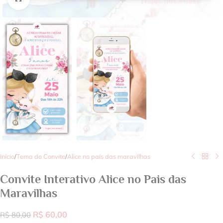
Início
/
Tema do Convite
/
Alice no país das maravilhas
Convite Interativo Alice no Pais das
Maravilhas
R$
60,00
R$
80,00