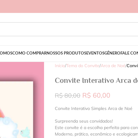
SOMOS
COMO COMPRAR
NOSSOS PRODUTOS
EVENTOS
GÊNERO
FALE C
Início
/
Tema do Convite
/
Arca de Noé
/
Convi
Convite Interativo Arca 
R$
60,00
R$
80,00
Convite Interativo Simples Arca de Noé
Surpreenda seus convidados!
Este convite é a escolha perfeita para con
Moderno, prático, econômico e ecologica