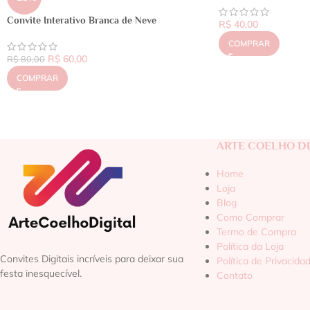
Convite Interativo Branca de Neve
R$
40,00
COMPRAR
R$
60,00
R$
80,00
COMPRAR
ARTE COELHO DI
Home
Loja
Blog
Como Comprar
Termo de Compra
Política da Loja
Convites Digitais incríveis para deixar sua
Política de Privacida
festa inesquecível.
Contato